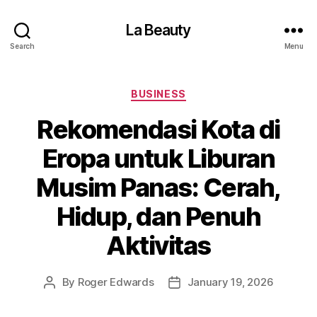
La Beauty
Search
Menu
Categories
BUSINESS
Rekomendasi Kota di
Eropa untuk Liburan
Musim Panas: Cerah,
Hidup, dan Penuh
Aktivitas
By
Roger Edwards
January 19, 2026
Post
Post
author
date