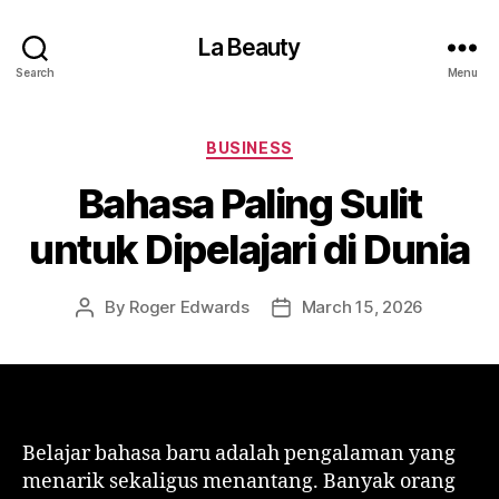
La Beauty
Search
Menu
Categories
BUSINESS
Bahasa Paling Sulit
untuk Dipelajari di Dunia
By
Roger Edwards
March 15, 2026
Post
Post
author
date
Belajar bahasa baru adalah pengalaman yang
menarik sekaligus menantang. Banyak orang