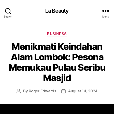
La Beauty
Search
Menu
Categories
BUSINESS
Menikmati Keindahan
Alam Lombok: Pesona
Memukau Pulau Seribu
Masjid
By
Roger Edwards
August 14, 2024
Post
Post
author
date